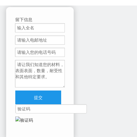
841280
841281
841282
841283
留下信息
颜色：
BK
青色
品红
黄色
发送查询
型号：
MPC2551，MPC2550，MPC2050，MPC2051，MPC2030，
MPC2031
产品品牌：
提交
Ricoh
上一条:
下一条: