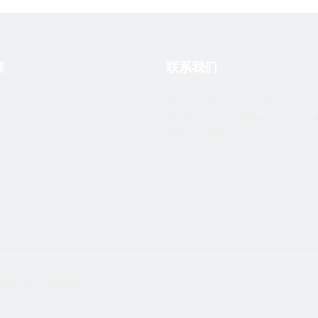
接
联系我们
电话：0086 - 13770999804
estrella@alasoffice.c
电子邮件：
地址：中国南京
leadong.com
 | 保留所有权利 | 技术支持