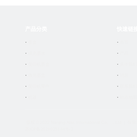
产品分类
快速链
墨盒
首页
填充墨水
产品
复印机墨盒
关于我们
激光墨盒
消息
复印机零件
联系我们
机器
站点地图
版权
2022 Nanjing Alas International Co。，Ltd

ICP备2021025144号-2
苏