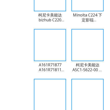
柯尼卡美能达
Minolta C224 下
bizhub C220
定影辊
C280 C360
A161R71811-
DR311K DR311C
Lower（兼容）
硒鼓单元
A161R71877
柯尼卡美能达
A161R71811
A5C1-5622-00 新
A0EDR72000 柯尼
型罗纹搓纸轮（兼
卡美能达 C220 定
容）
影胶片套筒