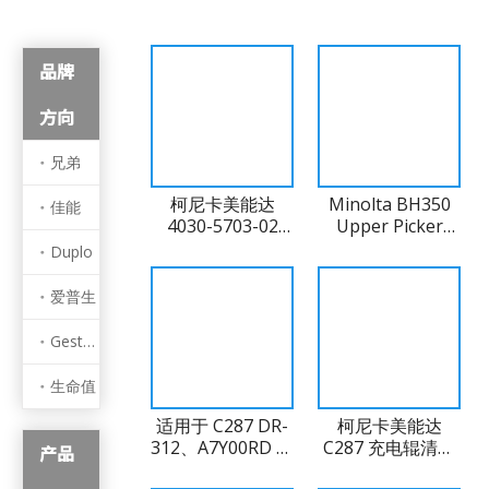
品牌
方向
兄弟
柯尼卡美能达
Minolta BH350
佳能
4030-5703-02
Upper Picker
39T 定影齿轮
Finger,5
Duplo
pcs/set,4030-
5716-02
爱普生
Gestetner
生命值
适用于 C287 DR-
柯尼卡美能达
312、A7Y00RD 的
C287 充电辊清洁
产品
柯尼卡美能达滚筒
辊（兼容）