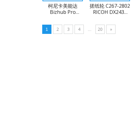
柯尼卡美能达
搓纸轮 C267-2802
Bizhub Pro
RICOH DX2430
C5500 C5501
DX3443
C6500 C6501
2
3
4
20
»
1
...
OPC Drum
DR610 DU104-
Drum (Katun)