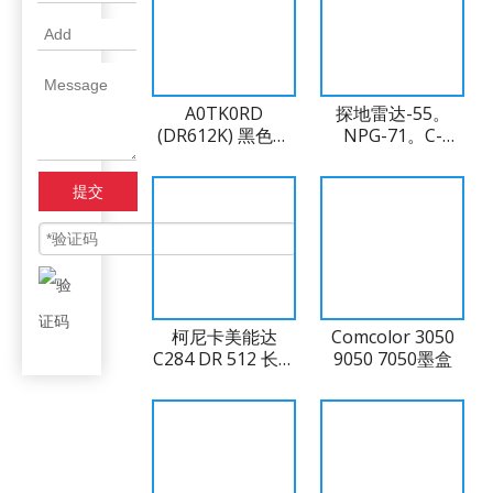
A0TK0RD
探地雷达-55。
(DR612K) 黑色鼓
NPG-71。C-
单元，日本
EXV51 硒鼓单元
(0488C003BA)
提交
柯尼卡美能达
Comcolor 3050
C284 DR 512 长寿
9050 7050墨盒
命 OPC 鼓