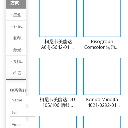
清洁刀片
方向
墨盒
补充墨水
复印机墨盒
柯尼卡美能达
Risograph
A64J-5642-01 纸
Comcolor 转印带
激光弹药筒
盘 1 和 2 搓纸轮
050-75056（兼
容）
复印机零件
机器
联系我们
柯尼卡美能达 DU-
Konica Minolta
105/106 硒鼓单
4021-0292-01
元-美能达（翻
Long Life OPC
新）
Drum DI152（兼
容）